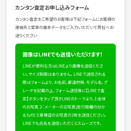
カンタン査定お申し込みフォーム
カンタン査定をご希望のお客様は下記フォームにお客様の
連絡先と愛車の基本データをご入力いただいて弊社へお
送りください
画像はLINEでも送信いただけます！
LINEが便利な方はLINEより画像を送信くださ
い。サイズ制限はありません。
LINEで送信される
際はフォームより、お名前、都道府県、モデル名、グ
レードを記載の上、フォーム送信後に【LINEで査
定】ボタンをタップ頂きLINEのトークより、1:全体
のお写真 ２：メーターのお写真(走行距離の分か
るもの) 3:車検証のお写真の3枚を送信ください。
LINEでも氏名を送信いただくとスムーズです。