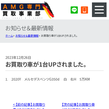
お知らせ＆最新情報
3ステップのカンタン査定
買取りの流れ
ホーム
お知らせ＆最新情報
お買取り車が1台UPされました。
査定の注意事項
AMG査定フォーム
AMG買取実績
会社概要・店舗紹介・MAP
2023年12月26日
お買取り車が1台UPされました。
1. 2020Y メルセデスベンツG350d 白 右H 5万KM
< 【前の記事】お買取り
【次の記事】お買取り車