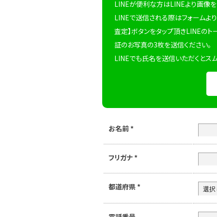
LINEが便利な方はLINEより画像
LINEで送信される際はフォームより
査定】ボタンをタップ頂きLINEのト
証のお写真の3枚を送信ください。
LINEでも氏名を送信いただくとス
お名前
*
フリガナ
*
都道府県
*
電話番号