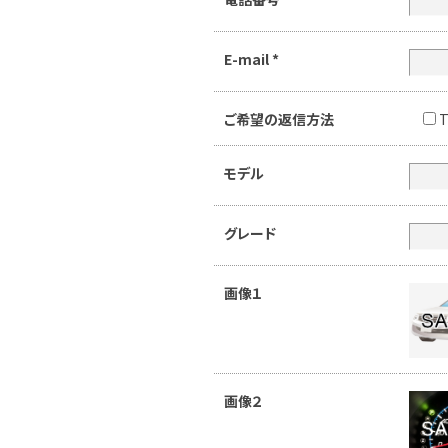
E-mail
*
ご希望の返信方法
T
モデル
グレード
画像１
画像２