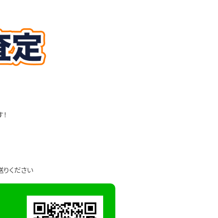
す！
送りください