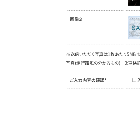
画像３
※送信いただく写真は1枚あたり5MBま
写真(走行距離の分かるもの) 3:車検
ご入力内容の確認*