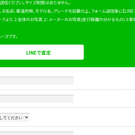
を送信ください。サイズ制限はありません。
、お名前、都道府県、モデル名、グレードを記載の上、フォーム送信後に【LINE
ークより、1:全体のお写真 ２：メーターのお写真(走行距離の分かるもの) 3:車
ムーズです。
LINEで査定