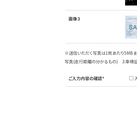
画像３
※送信いただく写真は1枚あたり5MBま
写真(走行距離の分かるもの) 3:車検
ご入力内容の確認*