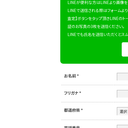
LINEが便利な方はLINEより画像
LINEで送信される際はフォームより
査定】ボタンをタップ頂きLINEのト
証のお写真の3枚を送信ください。
LINEでも氏名を送信いただくとス
お名前
*
フリガナ
*
都道府県
*
電話番号