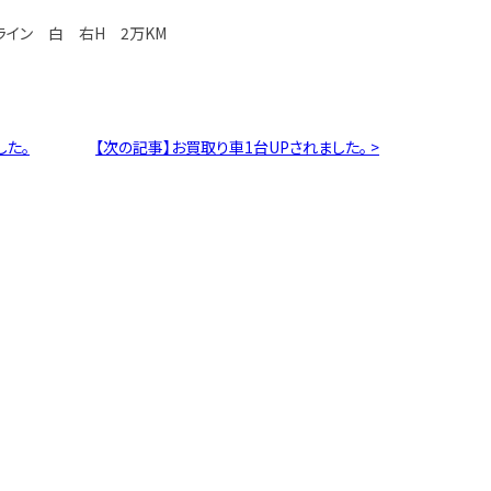
MGライン 白 右H 2万KM
した。
【次の記事】お買取り車1台UPされました。 >