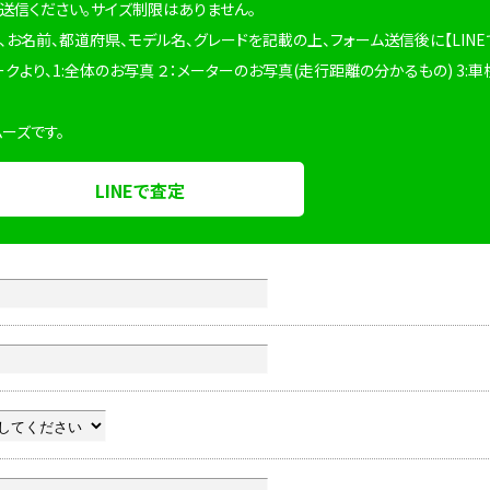
を送信ください。サイズ制限はありません。
、お名前、都道府県、モデル名、グレードを記載の上、フォーム送信後に【LINE
ークより、1:全体のお写真 ２：メーターのお写真(走行距離の分かるもの) 3:車
ムーズです。
LINEで査定