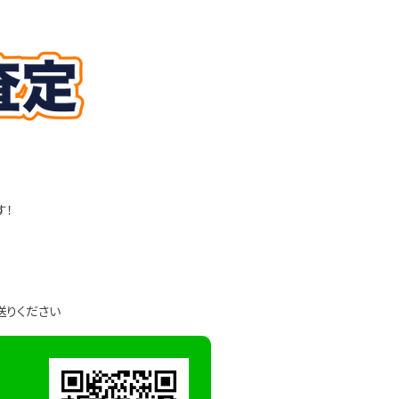
す！
送りください