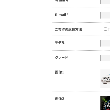
E-mail
*
ご希望の返信方法
T
モデル
グレード
画像１
画像２