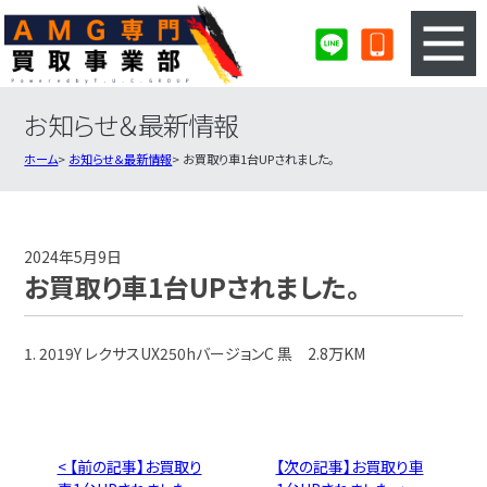
お知らせ＆最新情報
3ステップのカンタン査定
買取りの流れ
ホーム
お知らせ＆最新情報
お買取り車1台UPされました。
査定の注意事項
AMG査定フォーム
AMG買取実績
会社概要・店舗紹介・MAP
2024年5月9日
お買取り車1台UPされました。
1. 2019Y レクサスUX250hバージョンC 黒 2.8万KM
< 【前の記事】お買取り
【次の記事】お買取り車