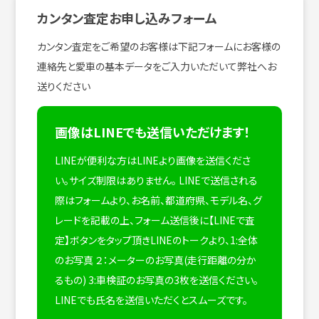
カンタン査定お申し込みフォーム
カンタン査定をご希望のお客様は下記フォームにお客様の
連絡先と愛車の基本データをご入力いただいて弊社へお
送りください
画像はLINEでも送信いただけます！
LINEが便利な方はLINEより画像を送信くださ
い。サイズ制限はありません。
LINEで送信される
際はフォームより、お名前、都道府県、モデル名、グ
レードを記載の上、フォーム送信後に【LINEで査
定】ボタンをタップ頂きLINEのトークより、1:全体
のお写真 ２：メーターのお写真(走行距離の分か
るもの) 3:車検証のお写真の3枚を送信ください。
LINEでも氏名を送信いただくとスムーズです。