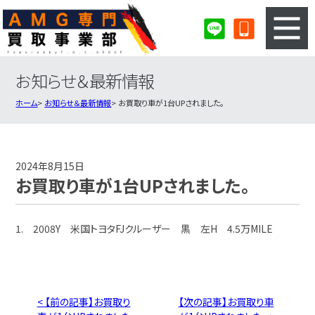
お知らせ＆最新情報
3ステップのカンタン査定
買取りの流れ
ホーム
お知らせ＆最新情報
お買取り車が1台UPされました。
査定の注意事項
AMG査定フォーム
AMG買取実績
会社概要・店舗紹介・MAP
2024年8月15日
お買取り車が1台UPされました。
1. 2008Y 米国トヨタFJクルーザー 黒 左H 4.5万MILE
< 【前の記事】お買取り
【次の記事】お買取り車