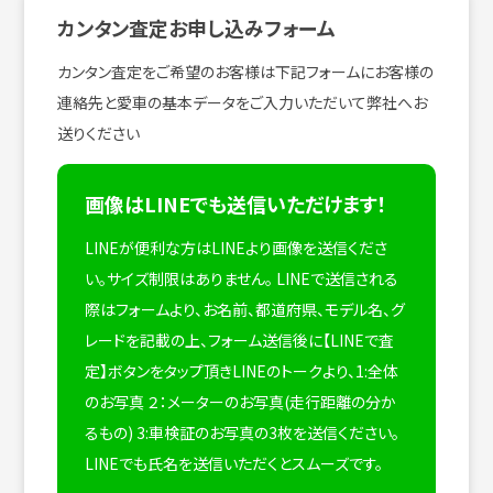
カンタン査定お申し込みフォーム
カンタン査定をご希望のお客様は下記フォームにお客様の
連絡先と愛車の基本データをご入力いただいて弊社へお
送りください
画像はLINEでも送信いただけます！
LINEが便利な方はLINEより画像を送信くださ
い。サイズ制限はありません。
LINEで送信される
際はフォームより、お名前、都道府県、モデル名、グ
レードを記載の上、フォーム送信後に【LINEで査
定】ボタンをタップ頂きLINEのトークより、1:全体
のお写真 ２：メーターのお写真(走行距離の分か
るもの) 3:車検証のお写真の3枚を送信ください。
LINEでも氏名を送信いただくとスムーズです。