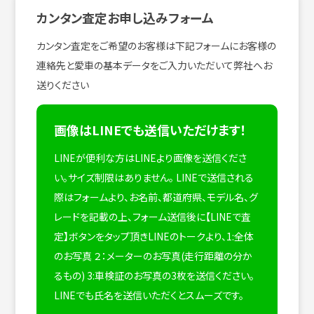
カンタン査定お申し込みフォーム
カンタン査定をご希望のお客様は下記フォームにお客様の
連絡先と愛車の基本データをご入力いただいて弊社へお
送りください
画像はLINEでも送信いただけます！
LINEが便利な方はLINEより画像を送信くださ
い。サイズ制限はありません。
LINEで送信される
際はフォームより、お名前、都道府県、モデル名、グ
レードを記載の上、フォーム送信後に【LINEで査
定】ボタンをタップ頂きLINEのトークより、1:全体
のお写真 ２：メーターのお写真(走行距離の分か
るもの) 3:車検証のお写真の3枚を送信ください。
LINEでも氏名を送信いただくとスムーズです。