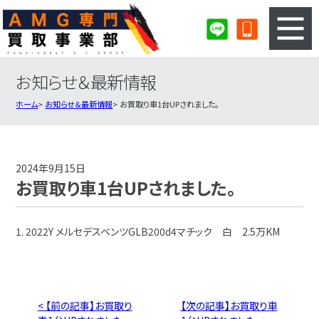
お知らせ＆最新情報
3ステップのカンタン査定
買取りの流れ
ホーム
お知らせ＆最新情報
お買取り車1台UPされました。
査定の注意事項
AMG査定フォーム
AMG買取実績
会社概要・店舗紹介・MAP
2024年9月15日
お買取り車1台UPされました。
1. 2022Y メルセデスベンツGLB200d4マチック 白 2.5万KM
< 【前の記事】お買取り
【次の記事】お買取り車