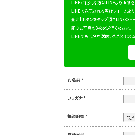
LINEが便利な方はLINEより画像
LINEで送信される際はフォームより
査定】ボタンをタップ頂きLINEのト
証のお写真の3枚を送信ください。
LINEでも氏名を送信いただくとス
お名前
*
フリガナ
*
都道府県
*
電話番号