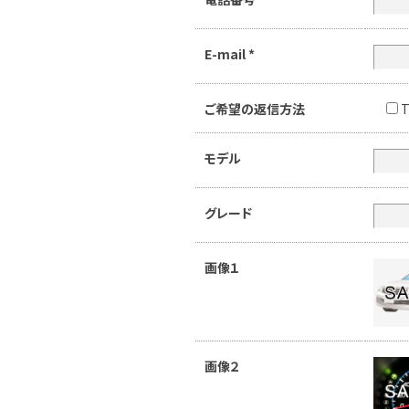
E-mail
*
ご希望の返信方法
T
モデル
グレード
画像１
画像２