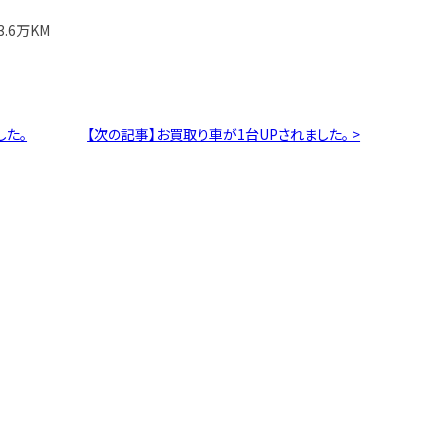
.6万KM
した。
【次の記事】お買取り車が1台UPされました。 >