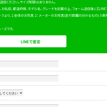
を送信ください。サイズ制限はありません。
、お名前、都道府県、モデル名、グレードを記載の上、フォーム送信後に【LINE
ークより、1:全体のお写真 ２：メーターのお写真(走行距離の分かるもの) 3:車
ムーズです。
LINEで査定