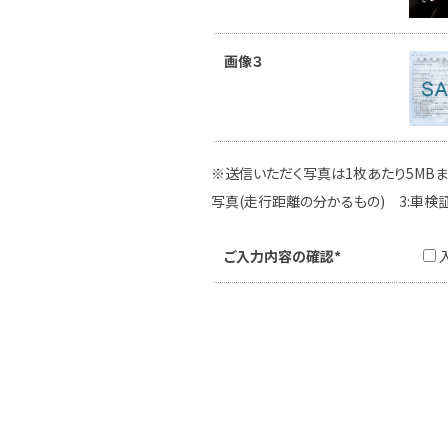
画像３
※送信いただく写真は1枚あたり5MBま
写真(走行距離の分かるもの) 3:車検
ご入力内容の確認*