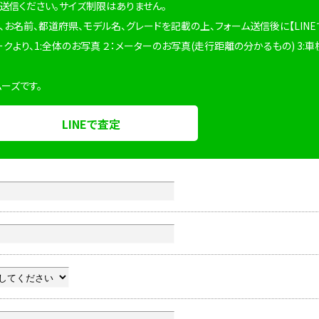
を送信ください。サイズ制限はありません。
、お名前、都道府県、モデル名、グレードを記載の上、フォーム送信後に【LINE
ークより、1:全体のお写真 ２：メーターのお写真(走行距離の分かるもの) 3:車
ムーズです。
LINEで査定