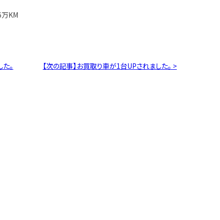
6万KM
した。
【次の記事】お買取り車が1台UPされました。 >