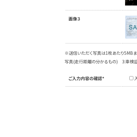
画像３
※送信いただく写真は1枚あたり5MBま
写真(走行距離の分かるもの) 3:車検
ご入力内容の確認*