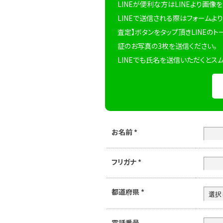
LINEが便利な方はLINEより画像
LINEで送信される際はフォームより
査定】ボタンをタップ頂きLINEのト
証のお写真の3枚を送信ください。
LINEでも氏名を送信いただくとス
お名前
*
フリガナ
*
都道府県
*
電話番号