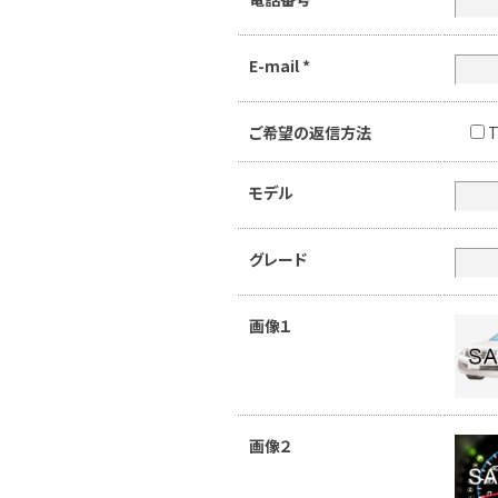
E-mail
*
ご希望の返信方法
T
モデル
グレード
画像１
画像２