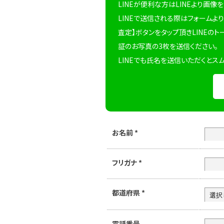
LINEが便利な方はLINEより画像
LINEで送信される際はフォームより
査定】ボタンをタップ頂きLINEのト
証のお写真の3枚を送信ください。
LINEでも氏名を送信いただくとス
お名前
*
フリガナ
*
都道府県
*
電話番号