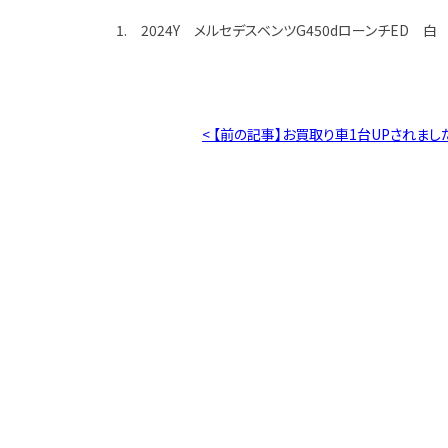
1. 2024Y メルセデスベンツG450dローンチED 白 
< 【前の記事】お買取り車1台UPされまし