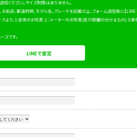
を送信ください。サイズ制限はありません。
、お名前、都道府県、モデル名、グレードを記載の上、フォーム送信後に【LINE
ークより、1:全体のお写真 ２：メーターのお写真(走行距離の分かるもの) 3:車
ムーズです。
LINEで査定