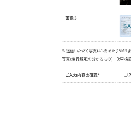
画像３
※送信いただく写真は1枚あたり5MBま
写真(走行距離の分かるもの) 3:車検
ご入力内容の確認*