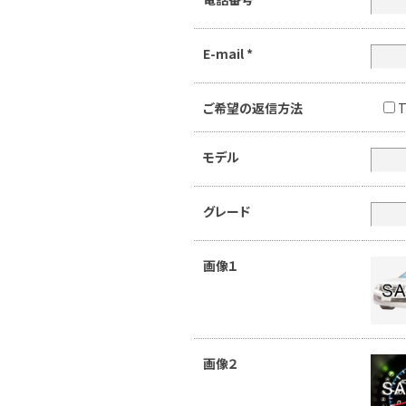
E-mail
*
ご希望の返信方法
T
モデル
グレード
画像１
画像２