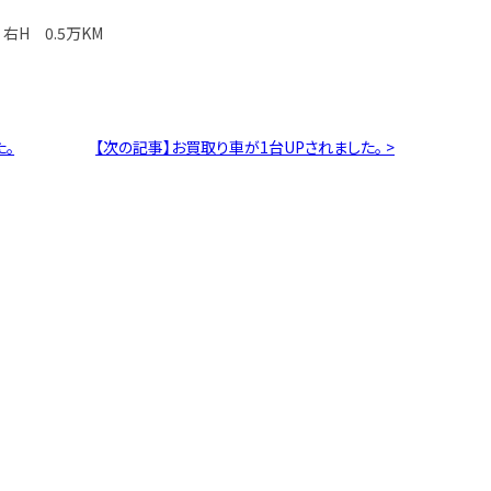
右H 0.5万KM
た。
【次の記事】お買取り車が1台UPされました。 >