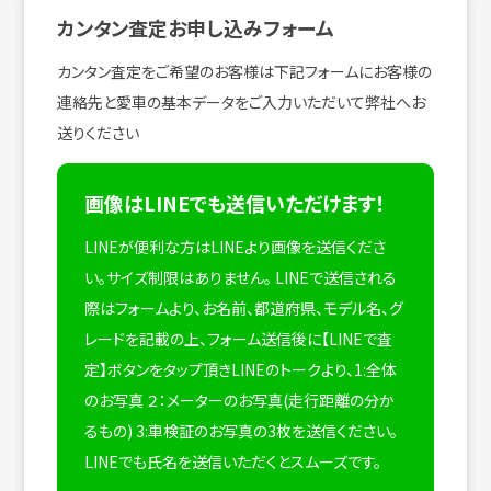
カンタン査定お申し込みフォーム
カンタン査定をご希望のお客様は下記フォームにお客様の
連絡先と愛車の基本データをご入力いただいて弊社へお
送りください
画像はLINEでも送信いただけます！
LINEが便利な方はLINEより画像を送信くださ
い。サイズ制限はありません。
LINEで送信される
際はフォームより、お名前、都道府県、モデル名、グ
レードを記載の上、フォーム送信後に【LINEで査
定】ボタンをタップ頂きLINEのトークより、1:全体
のお写真 ２：メーターのお写真(走行距離の分か
るもの) 3:車検証のお写真の3枚を送信ください。
LINEでも氏名を送信いただくとスムーズです。