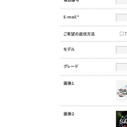
E-mail
*
ご希望の返信方法
T
モデル
グレード
画像１
画像２