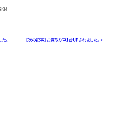
万KM
した。
【次の記事】お買取り車1台UPされました。 >