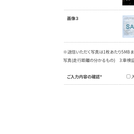
画像３
※送信いただく写真は1枚あたり5MBま
写真(走行距離の分かるもの) 3:車検
ご入力内容の確認*