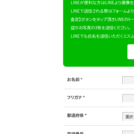
LINEが便利な方はLINEより画像
LINEで送信される際はフォームより
査定】ボタンをタップ頂きLINEのト
証のお写真の3枚を送信ください。
LINEでも氏名を送信いただくとス
お名前
*
フリガナ
*
都道府県
*
電話番号