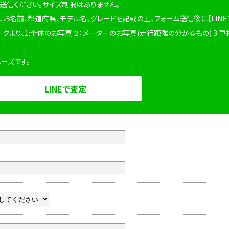
を送信ください。サイズ制限はありません。
、お名前、都道府県、モデル名、グレードを記載の上、フォーム送信後に【LINE
ークより、1:全体のお写真 ２：メーターのお写真(走行距離の分かるもの) 3:車
ムーズです。
LINEで査定