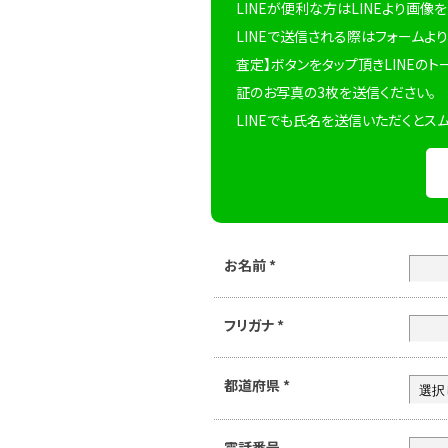
LINEが便利な方はLINEより画像
LINEで送信される際はフォームより
査定】ボタンをタップ頂きLINEのト
証のお写真の3枚を送信ください。
LINEでも氏名を送信いただくとス
お名前
*
フリガナ
*
都道府県
*
電話番号