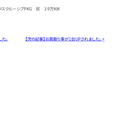
エクスクルーシブPKG 灰 3.9万KM
した。
【次の記事】お買取り車が1台UPされました。 >