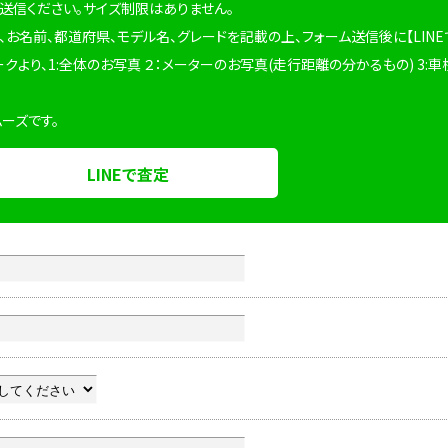
を送信ください。サイズ制限はありません。
、お名前、都道府県、モデル名、グレードを記載の上、フォーム送信後に【LINE
ークより、1:全体のお写真 ２：メーターのお写真(走行距離の分かるもの) 3:車
ムーズです。
LINEで査定