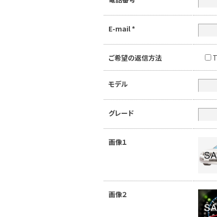
E-mail
*
ご希望の返信方法
T
モデル
グレード
画像１
画像２