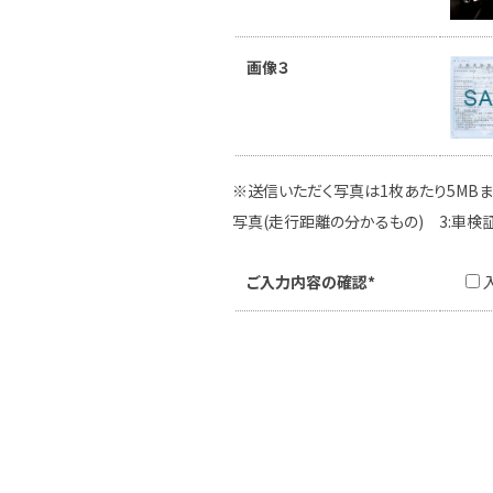
画像３
※送信いただく写真は1枚あたり5MBま
写真(走行距離の分かるもの) 3:車検
ご入力内容の確認*