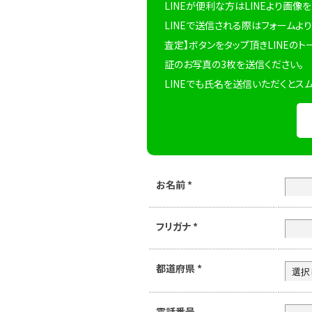
LINEが便利な方はLINEより画像
LINEで送信される際はフォームより
査定】ボタンをタップ頂きLINEのト
証のお写真の3枚を送信ください。
LINEでも氏名を送信いただくとス
お名前
*
フリガナ
*
都道府県
*
電話番号