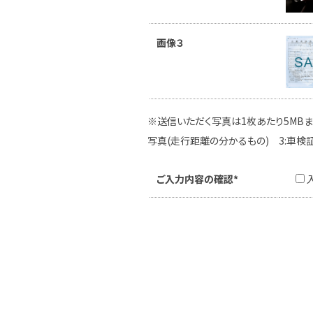
画像３
※送信いただく写真は1枚あたり5MBま
写真(走行距離の分かるもの) 3:車検
ご入力内容の確認*