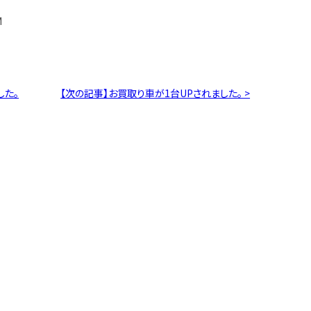
M
した。
【次の記事】お買取り車が1台UPされました。 >