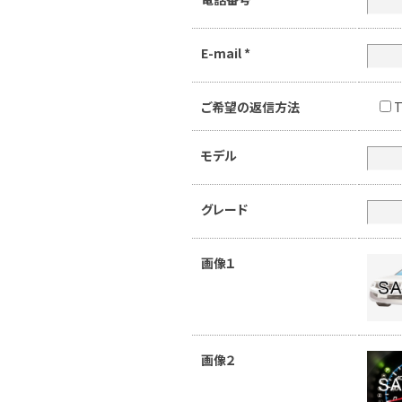
E-mail
*
ご希望の返信方法
T
モデル
グレード
画像１
画像２