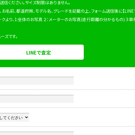
を送信ください。サイズ制限はありません。
、お名前、都道府県、モデル名、グレードを記載の上、フォーム送信後に【LINE
ークより、1:全体のお写真 ２：メーターのお写真(走行距離の分かるもの) 3:車
ムーズです。
LINEで査定