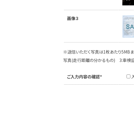
画像３
※送信いただく写真は1枚あたり5MBま
写真(走行距離の分かるもの) 3:車検
ご入力内容の確認*