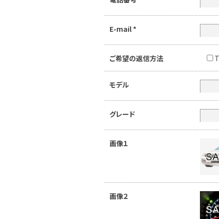
E-mail
*
ご希望の返信方法
T
モデル
グレード
画像１
画像２