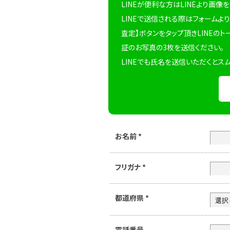
LINEが便利な方はLINEより画像
LINEで送信される際はフォームより
査定】ボタンをタップ頂きLINEのト
証のお写真の3枚を送信ください。
LINEでも氏名を送信いただくとス
お名前
*
フリガナ
*
都道府県
*
電話番号