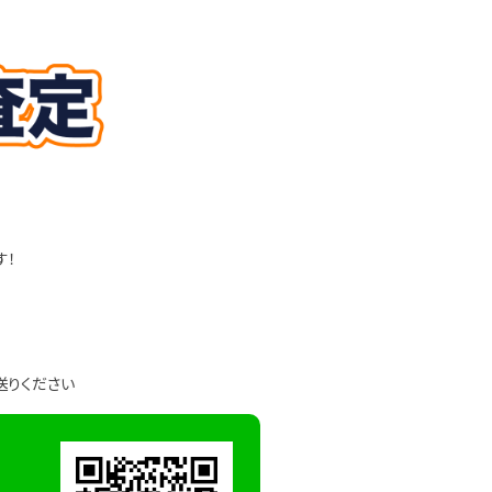
す！
送りください