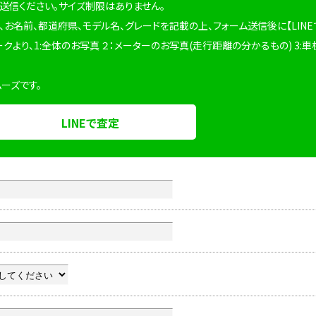
を送信ください。サイズ制限はありません。
、お名前、都道府県、モデル名、グレードを記載の上、フォーム送信後に【LINE
ークより、1:全体のお写真 ２：メーターのお写真(走行距離の分かるもの) 3:車
ムーズです。
LINEで査定