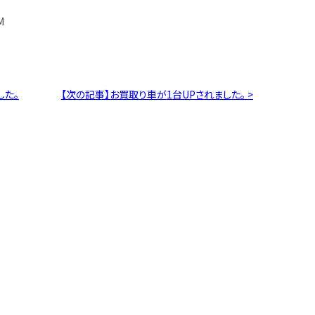
M
した。
【次の記事】お買取り車が1台UPされました。 >