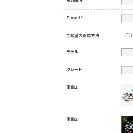
E-mail
*
ご希望の返信方法
T
モデル
グレード
画像１
画像２