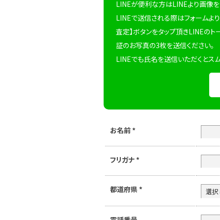
LINEが便利な方はLINEより画像
LINEで送信される際はフォームより
査定】ボタンをタップ頂きLINEのト
証のお写真の3枚を送信ください。
LINEでも氏名を送信いただくとス
お名前
*
フリガナ
*
都道府県
*
電話番号