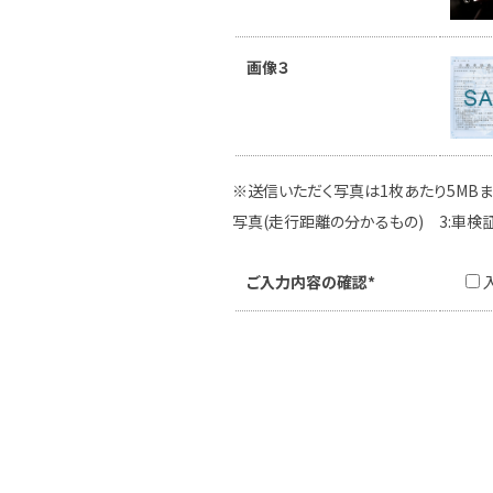
画像３
※送信いただく写真は1枚あたり5MBま
写真(走行距離の分かるもの) 3:車検
ご入力内容の確認*