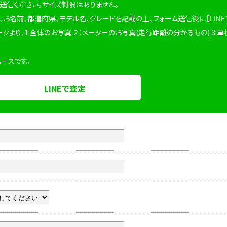
を送信ください。サイズ制限はありません。
、お名前、都道府県、モデル名、グレードを記載の上、フォーム送信後に【LINE
ークより、1:全体のお写真 ２：メーターのお写真(走行距離の分かるもの) 3:車
ムーズです。
LINEで査定