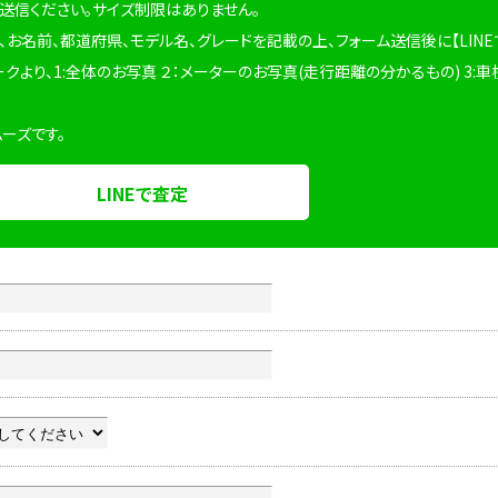
を送信ください。サイズ制限はありません。
、お名前、都道府県、モデル名、グレードを記載の上、フォーム送信後に【LINE
ークより、1:全体のお写真 ２：メーターのお写真(走行距離の分かるもの) 3:車
ムーズです。
LINEで査定