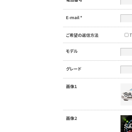
E-mail
*
ご希望の返信方法
T
モデル
グレード
画像１
画像２