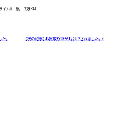
ライムⅡ 黒 3万KM
した。
【次の記事】お買取り車が1台UPされました。 >