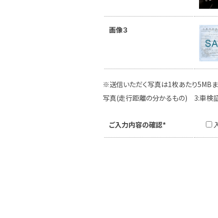
画像３
※送信いただく写真は1枚あたり5MBま
写真(走行距離の分かるもの) 3:車検
ご入力内容の確認*