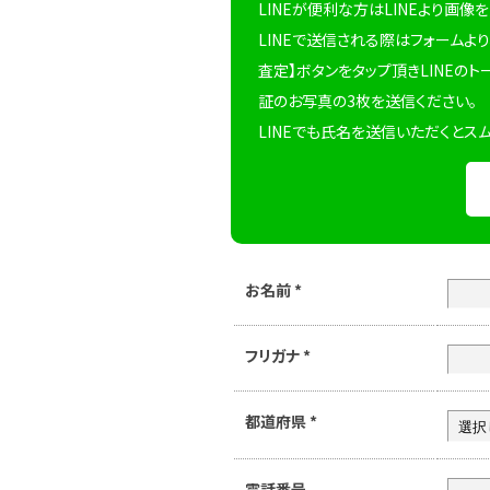
LINEが便利な方はLINEより画像
LINEで送信される際はフォームより
査定】ボタンをタップ頂きLINEのト
証のお写真の3枚を送信ください。
LINEでも氏名を送信いただくとス
お名前
*
フリガナ
*
都道府県
*
電話番号