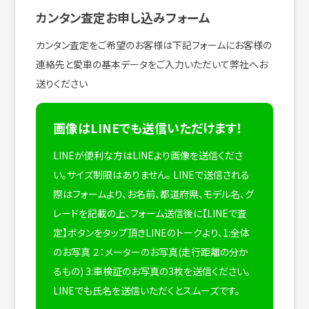
カンタン査定お申し込みフォーム
カンタン査定をご希望のお客様は下記フォームにお客様の
連絡先と愛車の基本データをご入力いただいて弊社へお
送りください
画像はLINEでも送信いただけます！
LINEが便利な方はLINEより画像を送信くださ
い。サイズ制限はありません。
LINEで送信される
際はフォームより、お名前、都道府県、モデル名、グ
レードを記載の上、フォーム送信後に【LINEで査
定】ボタンをタップ頂きLINEのトークより、1:全体
のお写真 ２：メーターのお写真(走行距離の分か
るもの) 3:車検証のお写真の3枚を送信ください。
LINEでも氏名を送信いただくとスムーズです。