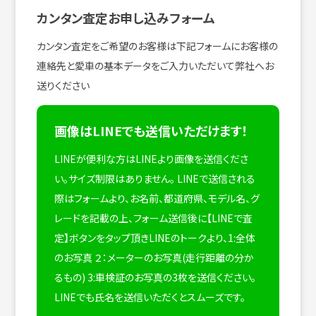
カンタン査定お申し込みフォーム
カンタン査定をご希望のお客様は下記フォームにお客様の
連絡先と愛車の基本データをご入力いただいて弊社へお
送りください
画像はLINEでも送信いただけます！
LINEが便利な方はLINEより画像を送信くださ
い。サイズ制限はありません。
LINEで送信される
際はフォームより、お名前、都道府県、モデル名、グ
レードを記載の上、フォーム送信後に【LINEで査
定】ボタンをタップ頂きLINEのトークより、1:全体
のお写真 ２：メーターのお写真(走行距離の分か
るもの) 3:車検証のお写真の3枚を送信ください。
LINEでも氏名を送信いただくとスムーズです。