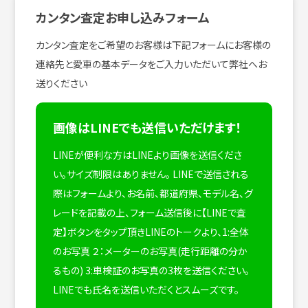
カンタン査定お申し込みフォーム
カンタン査定をご希望のお客様は下記フォームにお客様の
連絡先と愛車の基本データをご入力いただいて弊社へお
送りください
画像はLINEでも送信いただけます！
LINEが便利な方はLINEより画像を送信くださ
い。サイズ制限はありません。
LINEで送信される
際はフォームより、お名前、都道府県、モデル名、グ
レードを記載の上、フォーム送信後に【LINEで査
定】ボタンをタップ頂きLINEのトークより、1:全体
のお写真 ２：メーターのお写真(走行距離の分か
るもの) 3:車検証のお写真の3枚を送信ください。
LINEでも氏名を送信いただくとスムーズです。