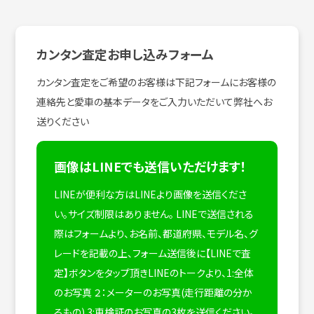
カンタン査定お申し込みフォーム
カンタン査定をご希望のお客様は下記フォームにお客様の
連絡先と愛車の基本データをご入力いただいて弊社へお
送りください
画像はLINEでも送信いただけます！
LINEが便利な方はLINEより画像を送信くださ
い。サイズ制限はありません。
LINEで送信される
際はフォームより、お名前、都道府県、モデル名、グ
レードを記載の上、フォーム送信後に【LINEで査
定】ボタンをタップ頂きLINEのトークより、1:全体
のお写真 ２：メーターのお写真(走行距離の分か
るもの) 3:車検証のお写真の3枚を送信ください。