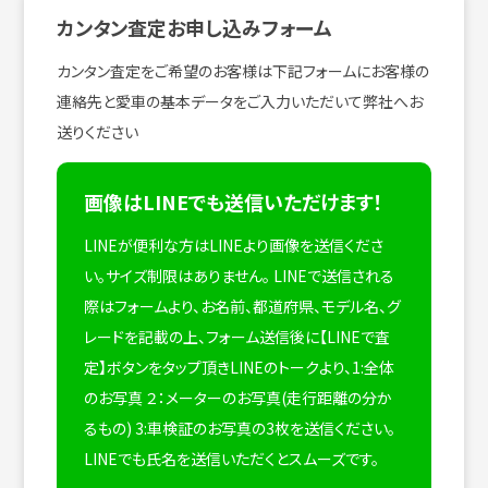
カンタン査定お申し込みフォーム
カンタン査定をご希望のお客様は下記フォームにお客様の
連絡先と愛車の基本データをご入力いただいて弊社へお
送りください
画像はLINEでも送信いただけます！
LINEが便利な方はLINEより画像を送信くださ
い。サイズ制限はありません。
LINEで送信される
際はフォームより、お名前、都道府県、モデル名、グ
レードを記載の上、フォーム送信後に【LINEで査
定】ボタンをタップ頂きLINEのトークより、1:全体
のお写真 ２：メーターのお写真(走行距離の分か
るもの) 3:車検証のお写真の3枚を送信ください。
LINEでも氏名を送信いただくとスムーズです。