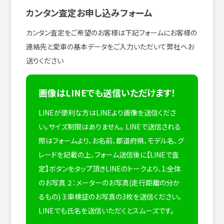
カンタン査定お申し込みフォーム
カンタン査定をご希望のお客様は下記フォームにお客様の
連絡先と愛車の基本データをご入力いただいて弊社へお
送りください
画像はLINEでも送信いただけます！
LINEが便利な方はLINEより画像を送信くださ
い。サイズ制限はありません。
LINEで送信される
際はフォームより、お名前、都道府県、モデル名、グ
レードを記載の上、フォーム送信後に【LINEで査
定】ボタンをタップ頂きLINEのトークより、1:全体
のお写真 ２：メーターのお写真(走行距離の分か
るもの) 3:車検証のお写真の3枚を送信ください。
LINEでも氏名を送信いただくとスムーズです。