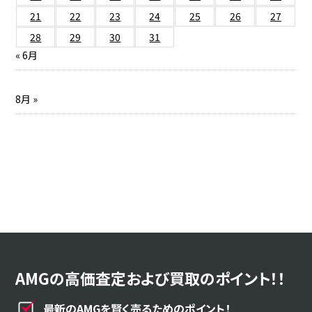
21
22
23
24
25
26
27
28
29
30
31
« 6月
8月 »
AMGの高価査定および買取のポイント！！
最新のAMGを賢く売るためのポイント！